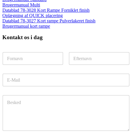
Brugermanual Multi
Datablad 78-3028 Kort Rampe Forniklet finish
Oplægning af QUICK placering
Datablad 78-3027 Kort rampe Pulverlakeret finish
Brugermanual kort rampe
Kontakt os i dag
N
a
m
First
Last
e
E
*
m
a
i
C
l
o
*
m
m
e
n
t