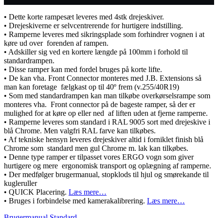
• Dette korte rampesæt leveres med 4stk drejeskiver.
• Drejeskiverne er selvcentrerende for hurtigere indstilling.
• Ramperne leveres med sikringsplade som forhindrer vognen i at
køre ud over forenden af rampen.
• Adskiller sig ved en kortere længde på 100mm i forhold til
standardrampen.
• Disse ramper kan med fordel bruges på korte lifte.
• De kan vha. Front Connector monteres med J.B. Extensions så
man kan foretage fælgkast op til 40º frem (v.255/40R19)
• Som med standardrampen kan man tilkøbe overkørselsrampe som
monteres vha. Front connector på de bageste ramper, så der er
mulighed for at køre op eller ned af liften uden at fjerne ramperne.
• Ramperne leveres som standard i RAL 9005 sort med drejeskive i
blå Chrome. Men valgfri RAL farve kan tilkøbes.
• Af tekniske hensyn leveres drejeskiver altid i forniklet finish blå
Chrome som standard men gul Chrome m. lak kan tilkøbes.
• Denne type ramper er tilpasset vores ERGO vogn som giver
hurtigere og mere ergonomisk transport og oplægning af ramperne.
• Der medfølger brugermanual, stopklods til hjul og smørekande til
kugleruller
• QUICK Placering.
Læs mere…
• Bruges i forbindelse med kamerakalibrering.
Læs mere…
Brugermanual Standard