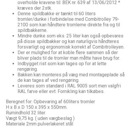
overholde kravene til: BEK nr. 639 af 13/06/2012 *
kræves der 2stk.
Denne spildbakke er tænkt til 60 liters
tromler/dunke i forbindelse med Combitrolley 79-
2100 som kan håndtere tromlerne direkte fra og til
spildbakkerne.
Mindre dunke som eks. 25 liter kan også opbevares
på disse spildbakker og kan naturligvis håndteres
forsvarligt og ergonomisk korrekt af Combitrolleyen.
Der er mulighed for at koble flere sammen så der
bliver plads til de tromler man måtte have brug for.
Indbygget rist som kan tages op for at lette
rengøring.
Bakken kan monteres på væg med montageplade så
de kan tages af ved rengøring.
Leveres som standard i RAL 9005 sort men valgfri
RAL farve eller evt. Fornikling kan tilkøbes.
Beregnet for: Opbevaring af 60liters tromler
H x B x D 150 x 395 x 550mm.
Rumindhold 32 liter.
Vægt 9,75 kg. ( uden vægbeslag )
Materiale 2mm pulverlakeret stål