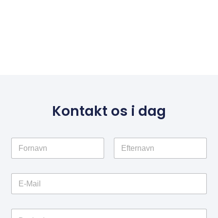
Kontakt os i dag
N
a
m
First
Last
e
E
*
m
a
i
C
l